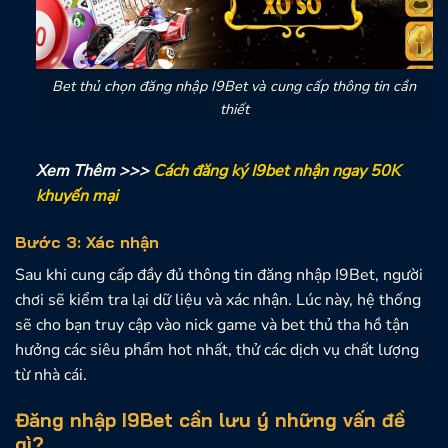
Bet thủ chọn đăng nhập I9Bet và cung cấp thông tin cần
thiết
Xem Thêm >>>
Cách đăng ký I9bet nhận ngay 50K
khuyến mại
Bước 3: Xác nhận
Sau khi cung cấp đầy đủ thông tin đăng nhập I9Bet, người
chơi sẽ kiểm tra lại dữ liệu và xác nhận. Lúc này, hệ thống
sẽ cho bạn truy cập vào nick game và bet thủ tha hồ tận
hưởng các siêu phẩm hot nhất, thử các dịch vụ chất lượng
từ nhà cái.
Đăng nhập I9Bet cần lưu ý những vấn đề
gì?