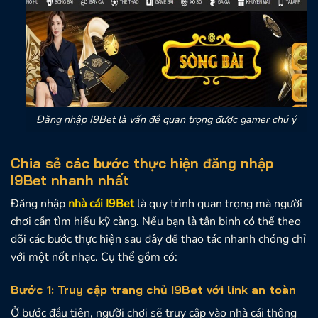
Đăng nhập I9Bet là vấn đề quan trọng được gamer chú ý
Chia sẻ các bước thực hiện đăng nhập
I9Bet nhanh nhất
Đăng nhập
nhà cái I9Bet
là quy trình quan trọng mà người
chơi cần tìm hiểu kỹ càng. Nếu bạn là tân binh có thể theo
dõi các bước thực hiện sau đây để thao tác nhanh chóng chỉ
với một nốt nhạc. Cụ thể gồm có:
Bước 1: Truy cập trang chủ I9Bet với link an toàn
Ở bước đầu tiên, người chơi sẽ truy cập vào nhà cái thông