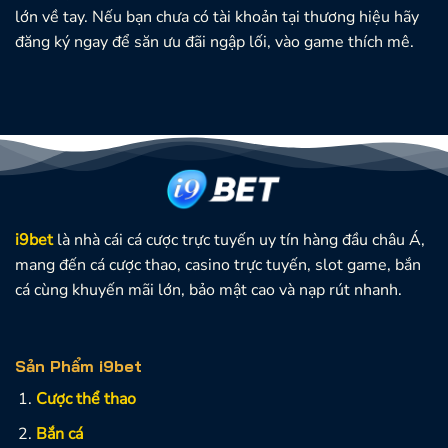
lớn về tay. Nếu bạn chưa có tài khoản tại thương hiệu hãy
đăng ký ngay để săn ưu đãi ngập lối, vào game thích mê.
i9bet
là nhà cái cá cược trực tuyến uy tín hàng đầu châu Á,
mang đến cá cược thao, casino trực tuyến, slot game, bắn
cá cùng khuyến mãi lớn, bảo mật cao và nạp rút nhanh.
Sản Phẩm i9bet
Cược thể thao
Bắn cá