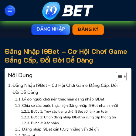
Bỏ
qua
nội
dung
ĐĂNG NHẬP
ĐĂNG KÝ
Đăng Nhập I9Bet – Cơ Hội Chơi Game
Đẳng Cấp, Đổi Đời Dễ Dàng
Nội Dung
Đăng Nhập I9Bet – Cơ Hội Chơi Game Đẳng Cấp, Đổi
Đời Dễ Dàng
Lý do người chơi nên thực hiện đăng nhập I9Bet
Chia sẻ các bước thực hiện đăng nhập I9Bet nhanh nhất
Bước 1: Truy cập trang chủ I9Bet với link an toàn
Bước 2: Chọn đăng nhập I9Bet và cung cấp thông tin
Bước 3: Xác nhận
Đăng nhập I9Bet cần lưu ý những vấn đề gì?
Tóm lại