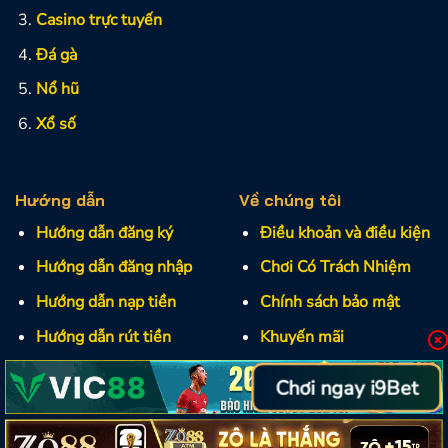
Casino trực tuyến
Đá gà
Nổ hũ
Xổ số
Hướng dẫn
Về chúng tôi
Hướng dẫn đăng ký
Điều khoản và điều kiện
Hướng dẫn đăng nhập
Chơi Có Trách Nhiệm
Hướng dẫn nạp tiền
Chính sách bảo mật
Hướng dẫn rút tiền
Khuyến mãi
Tải app i9bet
Sitemap
Chơi ngay i9Bet