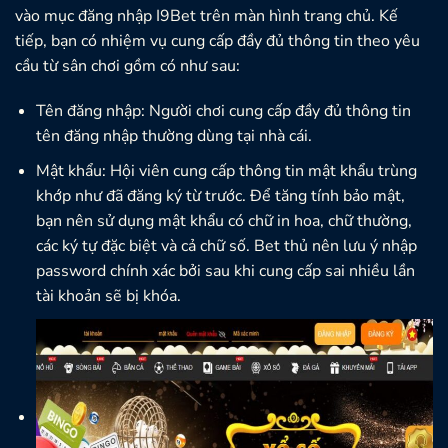
vào mục đăng nhập I9Bet trên màn hình trang chủ. Kế
tiếp, bạn có nhiệm vụ cung cấp đầy đủ thông tin theo yêu
cầu từ sân chơi gồm có như sau:
Tên đăng nhập: Người chơi cung cấp đầy đủ thông tin
tên đăng nhập thường dùng tại nhà cái.
Mật khẩu: Hội viên cung cấp thông tin mật khẩu trùng
khớp như đã đăng ký từ trước. Để tăng tính bảo mật,
bạn nên sử dụng mật khẩu có chữ in hoa, chữ thường,
các ký tự đặc biệt và cả chữ số. Bet thủ nên lưu ý nhập
password chính xác bởi sau khi cung cấp sai nhiều lần
tài khoản sẽ bị khóa.