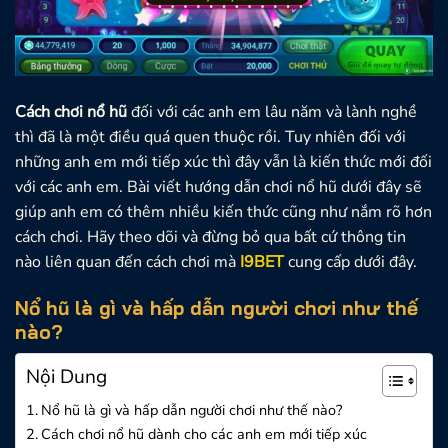
Cách chơi nổ hũ
đối với các anh em lâu năm và lành nghề
thì đã là một điều quá quen thuộc rồi. Tuy nhiên đối với
những anh em mới tiếp xúc thì đây vẫn là kiến thức mới đối
với các anh em. Bài viết hướng dẫn chơi nổ hũ dưới đây sẽ
giúp anh em có thêm nhiều kiến thức cũng như nắm rõ hơn
cách chơi. Hãy theo dõi và đừng bỏ qua bất cứ thông tin
nào liên quan đến cách chơi mà
I9BET
cung cấp dưới đây.
Nổ hũ là gì và hấp dẫn người chơi như thế
nào?
Nội Dung
Nổ hũ là gì và hấp dẫn người chơi như thế nào?
Cách chơi nổ hũ dành cho các anh em mới tiếp xúc