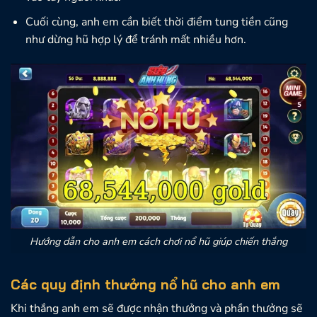
Cuối cùng, anh em cần biết thời điểm tung tiền cũng
như dừng hũ hợp lý để tránh mất nhiều hơn.
Hướng dẫn cho anh em cách chơi nổ hũ giúp chiến thắng
Các quy định thưởng nổ hũ cho anh em
Khi thắng anh em sẽ được nhận thưởng và phần thưởng sẽ