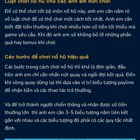
Luật chơi nổ hũ cho các anh em mới chơi
Để có thể chơi tốt bộ môn nổ hũ này, anh em cần nắm rõ
về luật chơi để có thể chơi một cách tốt nhất. Anh em cần
biết đặt tiền thưởng khi chơi nhiều hơn số tiền tối thiểu mà
game yêu cầu. Khi đó anh em sẽ không bỏ lỡ những phần
quà hay bonus khi chơi.
Các bước để chơi nổ hũ hiệu quả
Các bước trong cách chơi nổ hũ thì khá là đơn giản, đầu
tiên anh em chỉ cần nhấn nút quay và ngồi đợi kết quả. Đến
khi vòng quay dừng lại thì dựa vào vị trí biểu tượng payline
để nhận tiền và các thao tác trả thưởng.
Và để trở thành người chiến thắng và nhận được số tiền
thưởng lớn thì anh em cần 3-5 biểu tượng nằm liên kết
gần với nhau và các biểu tượng đó phải có các quy tắc nhất
định.