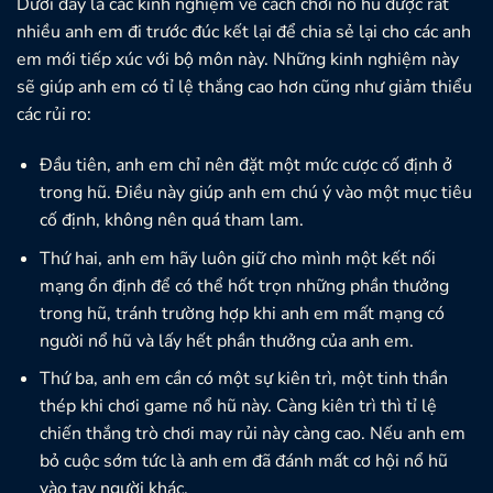
Dưới đây là các kinh nghiệm về cách chơi nổ hũ được rất
nhiều anh em đi trước đúc kết lại để chia sẻ lại cho các anh
em mới tiếp xúc với bộ môn này. Những kinh nghiệm này
sẽ giúp anh em có tỉ lệ thắng cao hơn cũng như giảm thiểu
các rủi ro:
Đầu tiên, anh em chỉ nên đặt một mức cược cố định ở
trong hũ. Điều này giúp anh em chú ý vào một mục tiêu
cố định, không nên quá tham lam.
Thứ hai, anh em hãy luôn giữ cho mình một kết nối
mạng ổn định để có thể hốt trọn những phần thưởng
trong hũ, tránh trường hợp khi anh em mất mạng có
người nổ hũ và lấy hết phần thưởng của anh em.
Thứ ba, anh em cần có một sự kiên trì, một tinh thần
thép khi chơi game nổ hũ này. Càng kiên trì thì tỉ lệ
chiến thắng trò chơi may rủi này càng cao. Nếu anh em
bỏ cuộc sớm tức là anh em đã đánh mất cơ hội nổ hũ
vào tay người khác.