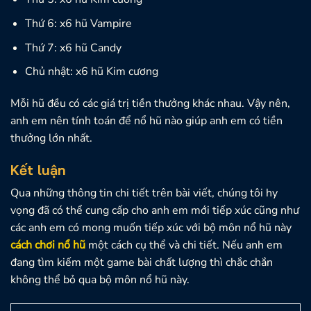
Thứ 6: x6 hũ Vampire
Thứ 7: x6 hũ Candy
Chủ nhật: x6 hũ Kim cương
Mỗi hũ đều có các giá trị tiền thưởng khác nhau. Vậy nên,
anh em nên tính toán để nổ hũ nào giúp anh em có tiền
thưởng lớn nhất.
Kết luận
Qua những thông tin chi tiết trên bài viết, chúng tôi hy
vọng đã có thể cung cấp cho anh em mới tiếp xúc cũng như
các anh em có mong muốn tiếp xúc với bộ môn nổ hũ này
cách chơi nổ hũ
một cách cụ thể và chi tiết. Nếu anh em
đang tìm kiếm một game bài chất lượng thì chắc chắn
không thể bỏ qua bộ môn nổ hũ này.