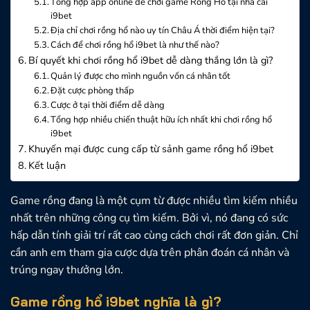
Tổng hợp app online để chơi game Rồng Hổ tại nhà cái
i9bet
Địa chỉ chơi rồng hổ nào uy tín Châu Á thời điểm hiện tại?
Cách để chơi rồng hổ i9bet là như thế nào?
Bí quyết khi chơi rồng hổ i9bet dễ dàng thắng lớn là gì?
Quản lý được cho mình nguồn vốn cá nhân tốt
Đặt cược phòng thấp
Cược ở tại thời điểm dễ dàng
Tổng hợp nhiều chiến thuật hữu ích nhất khi chơi rồng hổ
i9bet
Khuyến mại được cung cấp từ sảnh game rồng hổ i9bet
Kết luận
Game rồng đang là một cụm từ được nhiều tìm kiếm nhiều
nhất trên những công cụ tìm kiếm. Bởi vì, nó đang có sức
hấp dẫn tính giải trí rất cao cùng cách chơi rất đơn giản. Chỉ
cần anh em tham gia cược dựa trên phân đoán cá nhân và
trúng ngay thưởng lớn.
Game rồng hổ i9bet nghĩa là gì?