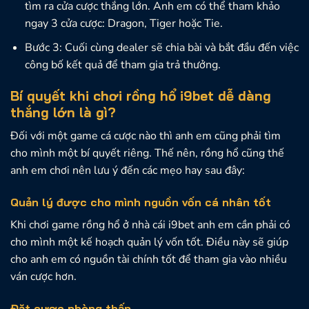
tìm ra cửa cược thắng lớn. Anh em có thể tham khảo
ngay 3 cửa cược: Dragon, Tiger hoặc Tie.
Bước 3: Cuối cùng dealer sẽ chia bài và bắt đầu đến việc
công bố kết quả để tham gia trả thưởng.
Bí quyết khi chơi rồng hổ i9bet dễ dàng
thắng lớn là gì?
Đối với một game cá cược nào thì anh em cũng phải tìm
cho mình một bí quyết riêng. Thế nên, rồng hổ cũng thế
anh em chơi nên lưu ý đến các mẹo hay sau đây:
Quản lý được cho mình nguồn vốn cá nhân tốt
Khi chơi game rồng hổ ở nhà cái i9bet anh em cần phải có
cho mình một kế hoạch quản lý vốn tốt. Điều này sẽ giúp
cho anh em có nguồn tài chính tốt để tham gia vào nhiều
ván cược hơn.
Đặt cược phòng thấp