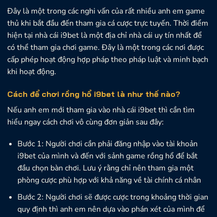
Đây là một trong các nghi vấn của rất nhiều anh em game
thủ khi bắt đầu đến tham gia cá cược trực tuyến. Thời điểm
hiện tại nhà cái i9bet là một địa chỉ nhà cái uy tín nhất để
có thể tham gia chơi game. Đây là một trong các nơi được
cấp phép hoạt động hợp pháp theo pháp luật và minh bạch
khi hoạt động.
Cách để chơi rồng hổ i9bet là như thế nào?
Nếu anh em mới tham gia vào nhà cái i9bet thì cần tìm
hiểu ngay cách chơi vô cùng đơn giản sau đây:
Bước 1: Người chơi cần phải đăng nhập vào tài khoản
i9bet của mình và đến với sảnh game rồng hổ để bắt
đầu chọn bàn chơi. Lưu ý rằng chỉ nên tham gia một
phòng cược phù hợp với khả năng về tài chính cá nhân
Bước 2: Người chơi sẽ được cược trong khoảng thời gian
quy định thì anh em nên dựa vào phán xét của mình để