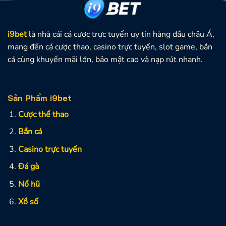
i9bet
là nhà cái cá cược trực tuyến uy tín hàng đầu châu Á,
mang đến cá cược thao, casino trực tuyến, slot game, bắn
cá cùng khuyến mãi lớn, bảo mật cao và nạp rút nhanh.
Sản Phẩm i9bet
Cược thể thao
Bắn cá
Casino trực tuyến
Đá gà
Nổ hũ
Xổ số